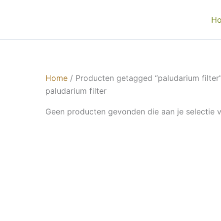
Ga
naar
H
de
inhoud
Home
/ Producten getagged “paludarium filter
paludarium filter
Geen producten gevonden die aan je selectie 