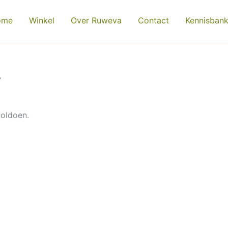
ome
Winkel
Over Ruweva
Contact
Kennisban
”
voldoen.