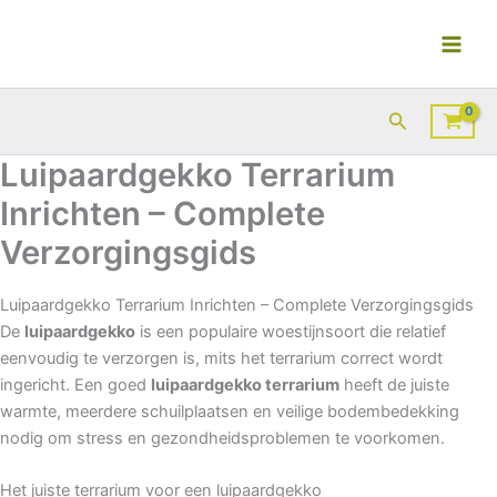
Ga
naar
de
inhoud
Zoeken
Luipaardgekko Terrarium
Inrichten – Complete
Verzorgingsgids
Luipaardgekko Terrarium Inrichten – Complete Verzorgingsgids
De
luipaardgekko
is een populaire woestijnsoort die relatief
eenvoudig te verzorgen is, mits het terrarium correct wordt
ingericht. Een goed
luipaardgekko terrarium
heeft de juiste
warmte, meerdere schuilplaatsen en veilige bodembedekking
nodig om stress en gezondheidsproblemen te voorkomen.
Het juiste terrarium voor een luipaardgekko