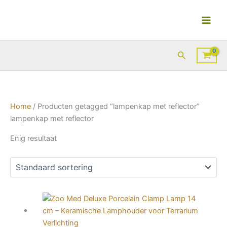
Ga
naar
de
inhoud
Zoeken
Home
/ Producten getagged “lampenkap met reflector”
lampenkap met reflector
Enig resultaat