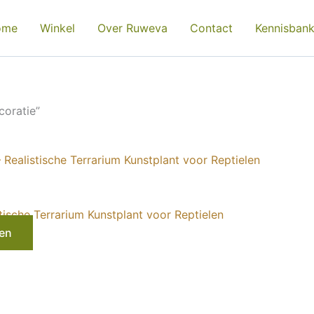
ome
Winkel
Over Ruweva
Contact
Kennisban
coratie”
ische Terrarium Kunstplant voor Reptielen
en