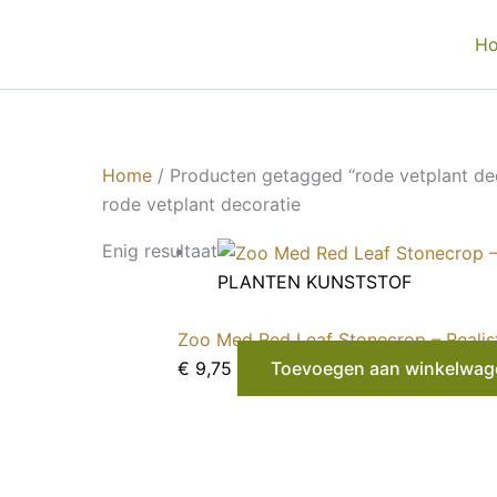
Ga
naar
H
de
inhoud
Home
/ Producten getagged “rode vetplant de
rode vetplant decoratie
Enig resultaat
PLANTEN KUNSTSTOF
Zoo Med Red Leaf Stonecrop – Realist
€
9,75
Toevoegen aan winkelwag