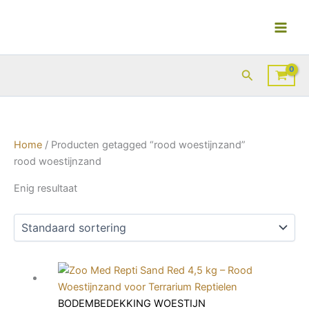
Ga
naar
de
inhoud
Zoeken
Home
/ Producten getagged “rood woestijnzand”
rood woestijnzand
Enig resultaat
BODEMBEDEKKING WOESTIJN