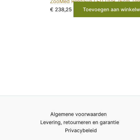
ZooMed ReptiSun LED UVB 76cm Terr
€
238,25
Toevoegen aan winkel
Algemene voorwaarden
Levering, retourneren en garantie
Privacybeleid