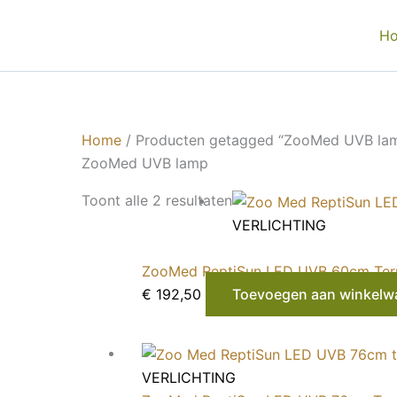
Ga
naar
H
de
inhoud
Home
/ Producten getagged “ZooMed UVB la
ZooMed UVB lamp
Toont alle 2 resultaten
VERLICHTING
ZooMed ReptiSun LED UVB 60cm Terr
€
192,50
Toevoegen aan winkelw
VERLICHTING