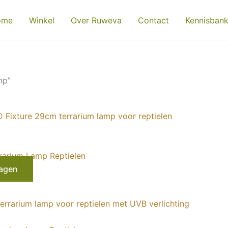
ome
Winkel
Over Ruweva
Contact
Kennisban
mp”
arium Lamp Reptielen
agen